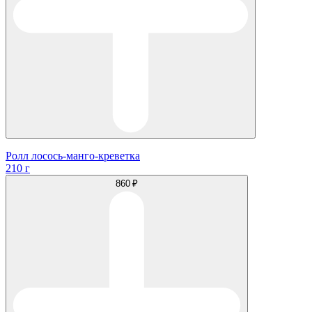
Ролл лосось-манго-креветка
210 г
860 ₽