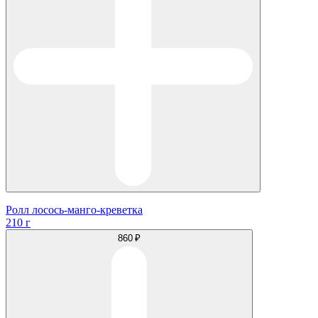
Ролл лосось-манго-креветка
210 г
860 ₽