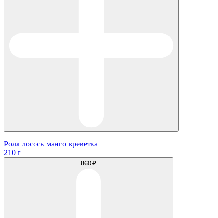
Ролл лосось-манго-креветка
210 г
860 ₽