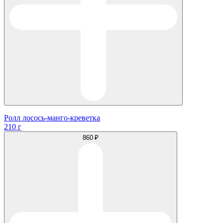
Ролл лосось-манго-креветка
210 г
860 ₽