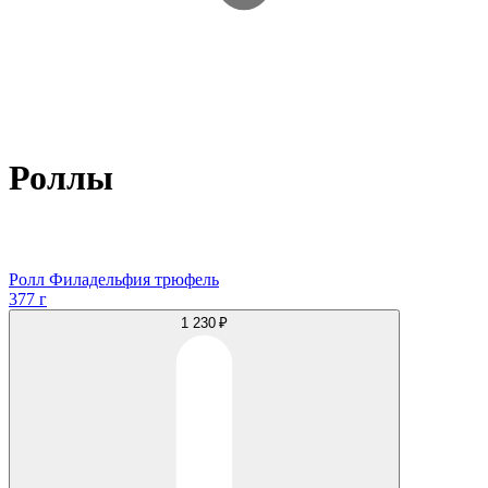
Роллы
Ролл Филадельфия трюфель
377 г
1 230 ₽