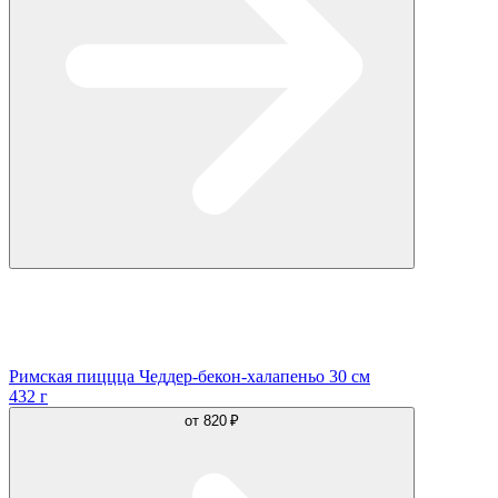
Римская пиццца Чеддер-бекон-халапеньо 30 см
432 г
от
820 ₽