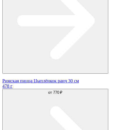
Римская пицца Цыплёнкок ранч 30 см
478 г
от
770 ₽