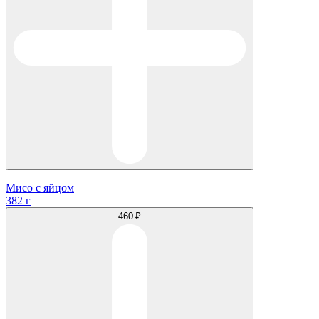
Мисо с яйцом
382 г
460 ₽