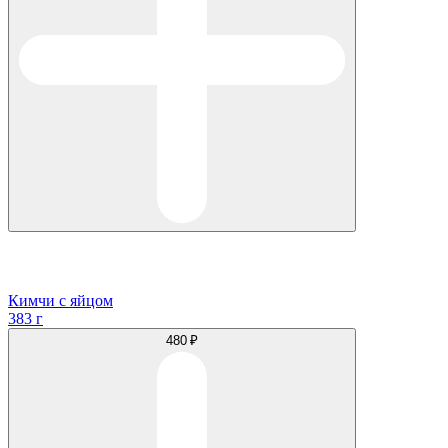
Кимчи с яйцом
383 г
480 ₽