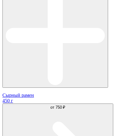
Сырный рамен
450 г
от
750 ₽